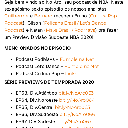
Seja bem vindo ao No Aro, seu podcast de NBA! Neste
sexagésimo sexto episódio os nossos analistas
e
recebem Bruno (
Guilherme
Bernard
Cultura Pop
), Gilson (
Podcast
Pelicans Brasil / Let’s Dance
) e Natan (
) pra fazer
Podcast
Mavs Brasil / PodMavs
um Preview Divisão Sudoeste NBA 2020!
MENCIONADOS NO EPISÓDIO
Podcast PodMavs –
Fumble na Net
Podcast Let’s Dance –
Fumble na Net
Podcast Cultura Pop –
Links
SÉRIE PREVIEWS DE TEMPORADA 2020:
EP63, Div.Atlântico
bit.ly/NoAro063
EP64, Div.Noroeste
bit.ly/NoAro064
EP65, Div.Central
bit.ly/NoAro065
EP66, Div.Sudoeste
bit.ly/NoAro066
EP67, Div Sudeste
bit.ly/NoAro067