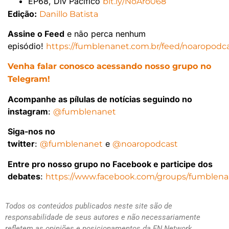
EP68, Div Pacífico
bit.ly/NoAro068
Edição:
Danillo Batista
Assine o Feed
e não perca nenhum
episódio!
https://fumblenanet.com.br/feed/noaropodca
Venha falar conosco acessando nosso grupo no
Telegram!
Acompanhe as pílulas de notícias seguindo no
instagram
:
@fumblenanet
Siga-nos no
twitter
:
e
@fumblenanet
@noaropodcast
Entre pro nosso grupo no Facebook e participe dos
debates
:
https://www.facebook.com/groups/fumblena
Todos os conteúdos publicados neste site são de
responsabilidade de seus autores e não necessariamente
refletem as opiniões e posicionamentos da FN Network.