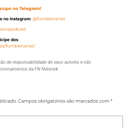
grupo no Telegram!
do no instagram
:
@fumblenanet
oaropodcast
icipe dos
ups/fumblenanet/
são de responsabilidade de seus autores e não
osicionamentos da FN Network.
blicado.
Campos obrigatórios são marcados com
*