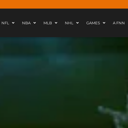
NFL
NBA
MLB
NHL
GAMES
A FNN