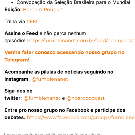
Convocação da Seleção Brasileira para o Mundial
Edição:
Bernard Poupart
Trilha via
CFM
Assine o Feed
e não perca nenhum
episódio!
https://fumblenanet.com.br/feed/noaropodca
Venha falar conosco acessando nosso grupo no
Telegram!
Acompanhe as pílulas de notícias seguindo no
instagram
:
@fumblenanet
Siga-nos no
twitter
:
e
@fumblenanet
@noaropodcast
Entre pro nosso grupo no Facebook e participe dos
debates
:
https://www.facebook.com/groups/fumblena
Todos os conteúdos publicados neste site são de