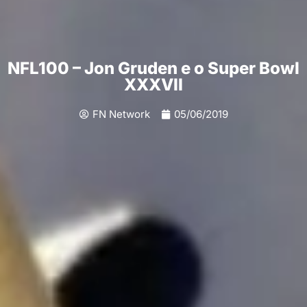
NFL100 – Jon Gruden e o Super Bowl
XXXVII
FN Network
05/06/2019