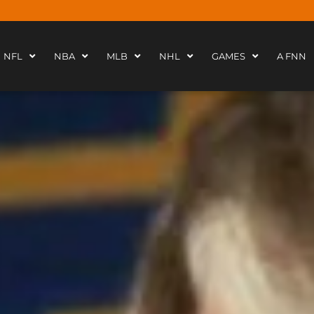
NFL
NBA
MLB
NHL
GAMES
A FNN