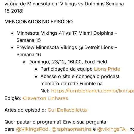
vitória de Minnesota em Vikings vs Dolphins Semana
15 2018!
MENCIONADOS NO EPISÓDIO
Minnesota Vikings 41 vs 17 Miami Dolphins –
Semana 15
Preview Minnesota Vikings @ Detroit Lions –
Semana 16
Domingo, 23/12, 16h00, Ford Field
Participação da equipe
Lions Pride
Acesse o site e conheça o podcast,
membro da rede Fumble na
Net:
https://fumblenanet.com.br/lionspr
Edição:
Cleverton Linhares
Artes do episódio:
Gui Dellacolletta
Quer pautar o programa? Envie sua pergunta
para
,
e
n
@VikingsPod
@raphaomartins
@vikingsFA_