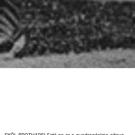
SKÖL BROTHARS! Está no ar o quadragésimo oitavo