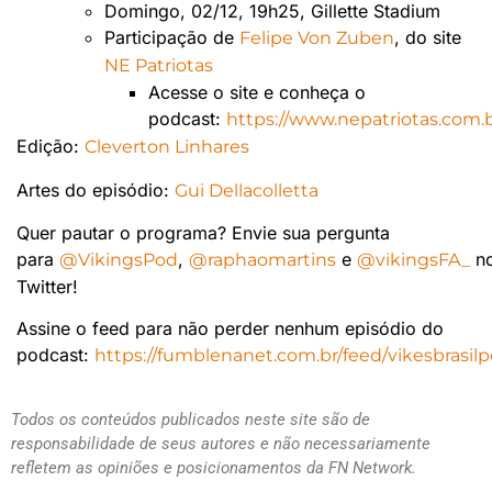
Domingo, 02/12, 19h25, Gillette Stadium
Participação de
, do site
Felipe Von Zuben
NE Patriotas
Acesse o site e conheça o
podcast:
https://www.nepatriotas.com.b
Edição:
Cleverton Linhares
Artes do episódio:
Gui Dellacolletta
Quer pautar o programa? Envie sua pergunta
para
,
e
n
@VikingsPod
@raphaomartins
@vikingsFA_
Twitter!
Assine o feed para não perder nenhum episódio do
podcast:
https://fumblenanet.com.br/feed/vikesbrasilp
Todos os conteúdos publicados neste site são de
responsabilidade de seus autores e não necessariamente
refletem as opiniões e posicionamentos da FN Network.