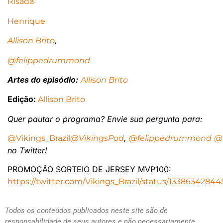
Risada
Henrique
,
Allison Brito
@felippedrummond
Artes do episódio:
Allison Brito
Edição:
Allison Brito
Quer pautar o programa? Envie sua pergunta
para:
,
@Vikings_Brazil
@VikingsPod
@felippedrummond
@
no Twitter!
PROMOÇÃO SORTEIO DE JERSEY MVP100:
https://twitter.com/Vikings_Brazil/status/133863428
Todos os conteúdos publicados neste site são de
responsabilidade de seus autores e não necessariamente