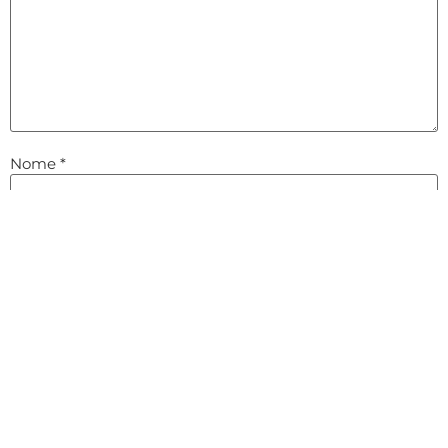
Nome
*
E-mail
*
Site
Salvar meus dados neste navegador para a próxima vez
que eu comentar.