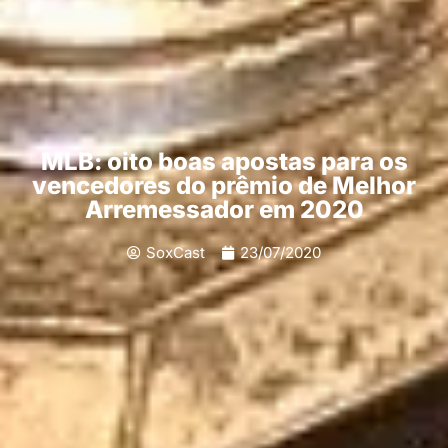
MLB: oito boas apostas para os
vencedores do prêmio de Melhor
Arremessador em 2020
SoxCast
23/07/2020