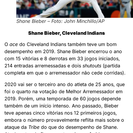
Shane Bieber – Foto: John Minchillo/AP
Shane Bieber, Cleveland Indians
O
ace
do Cleveland Indians também teve um bom
desempenho em 2019. Shane Bieber encerrou o ano
com 15 vitórias e 8 derrotas em 33 jogos iniciados,
214 entradas arremessadas e dois
shutouts
(partida
completa em que o arremessador não cede corridas).
2020 vai ser o terceiro ano do atleta de 25 anos, que
foi o quarto na votação de Melhor Arremessador em
2019. Porém, uma temporada de 60 jogos depende
também de um início intenso. Ano passado, Bieber
teve apenas cinco vitórias nos 12 primeiros jogos,
embora o número provavelmente reflita mais sobre o
ataque da
Tribe
do que do desempenho de Shane.