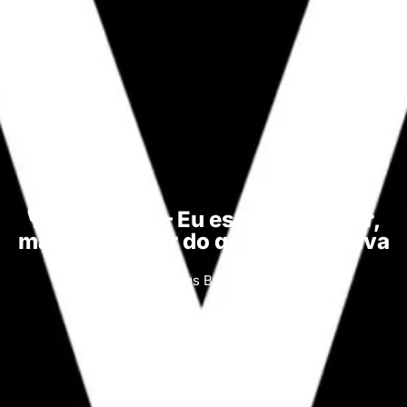
🎙️ MVP #236 – Eu esperava o pior,
más isso é pior do que eu esperava
Minnesota Vikings Brasil
20/10/2025