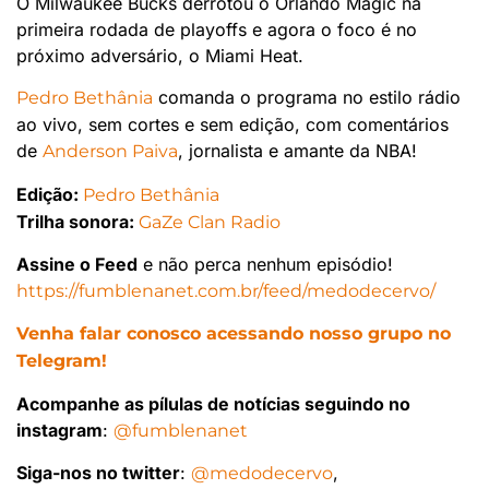
O Milwaukee Bucks derrotou o Orlando Magic na
primeira rodada de playoffs e agora o foco é no
próximo adversário, o Miami Heat.
comanda o programa no estilo rádio
Pedro Bethânia
ao vivo, sem cortes e sem edição, com comentários
de
, jornalista e amante da NBA!
Anderson Paiva
Edição:
Pedro Bethânia
Trilha sonora:
GaZe Clan Radio
Assine o Feed
e não perca nenhum episódio!
https://fumblenanet.com.br/feed/medodecervo/
Venha falar conosco acessando nosso grupo no
Telegram!
Acompanhe as pílulas de notícias seguindo no
instagram
:
@fumblenanet
Siga-nos no twitter
:
,
@medodecervo