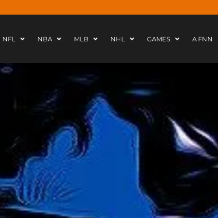
NFL
NBA
MLB
NHL
GAMES
A FNN