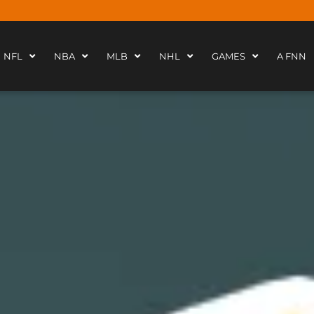
NFL
NBA
MLB
NHL
GAMES
A FNN