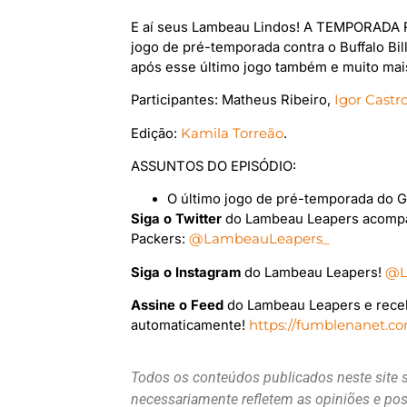
E aí seus Lambeau Lindos! A TEMPORADA
jogo de pré-temporada contra o Buffalo Bi
após esse último jogo também e muito mais
Participantes: Matheus Ribeiro,
Igor Castr
Edição:
Kamila Torreão
.
ASSUNTOS DO EPISÓDIO:
O último jogo de pré-temporada do G
Siga o Twitter
do Lambeau Leapers acompa
Packers:
@LambeauLeapers_
Siga o Instagram
do Lambeau Leapers!
@L
Assine o Feed
do Lambeau Leapers e rece
automaticamente!
https://fumblenanet.c
Todos os conteúdos publicados neste site 
necessariamente refletem as opiniões e p