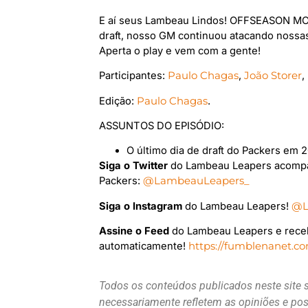
E aí seus Lambeau Lindos! OFFSEASON MOD
draft, nosso GM continuou atacando nossa
Aperta o play e vem com a gente!
Participantes:
Paulo Chagas
,
João Storer
,
Edição:
Paulo Chagas
.
ASSUNTOS DO EPISÓDIO:
O último dia de draft do Packers em 2
Siga o Twitter
do Lambeau Leapers acompa
Packers:
@LambeauLeapers_
Siga o Instagram
do Lambeau Leapers!
@L
Assine o Feed
do Lambeau Leapers e rece
automaticamente!
https://fumblenanet.c
Todos os conteúdos publicados neste site 
necessariamente refletem as opiniões e p