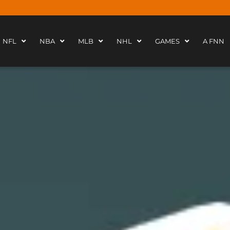
NFL
NBA
MLB
NHL
GAMES
A FNN