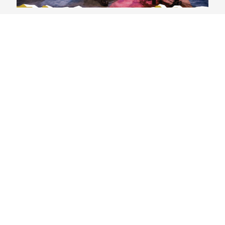
CollegeCast #361: Preview Atlantic Coast
Conference, Parte 2 – Acústico ACC
29/07/2026
VER CONTEÚDO