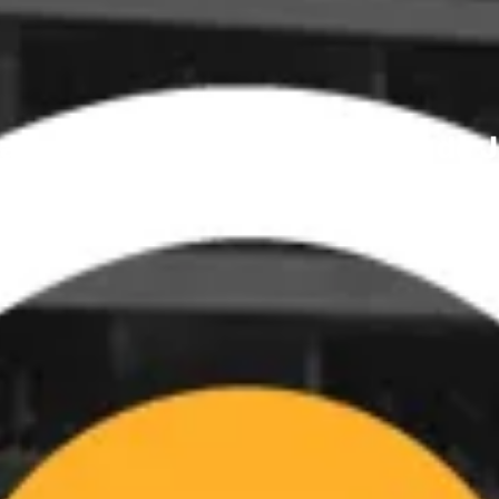
baixos da semana e a chegada de J
Pittsburgh Sports BR
22/04/2021