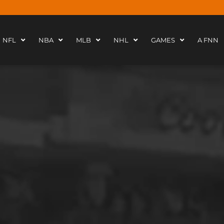
NFL
NBA
MLB
NHL
GAMES
A FNN