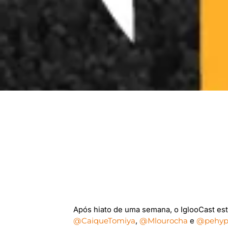
Após hiato de uma semana, o IglooCast est
@CaiqueTomiya
,
@Mlourocha
e
@pehypo