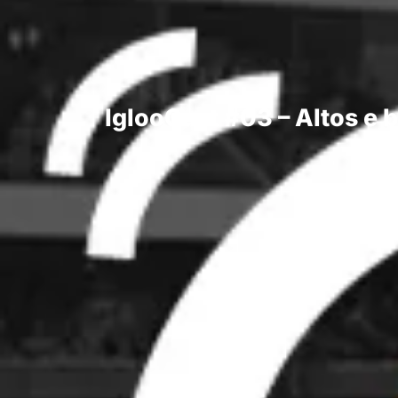
IglooCast #03 – Altos e 