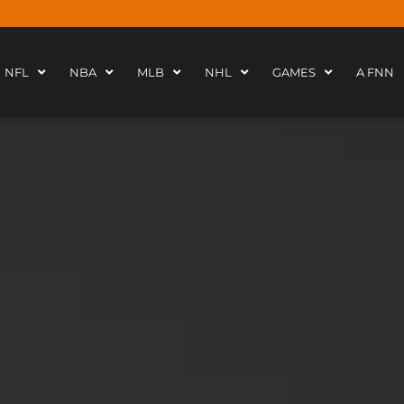
NFL
NBA
MLB
NHL
GAMES
A FNN