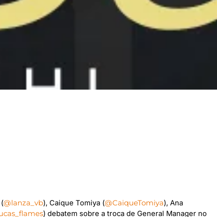
 (
@lanza_vb
), Caique Tomiya (
@CaiqueTomiya
), Ana
ucas_flames
) debatem sobre a troca de General Manager no