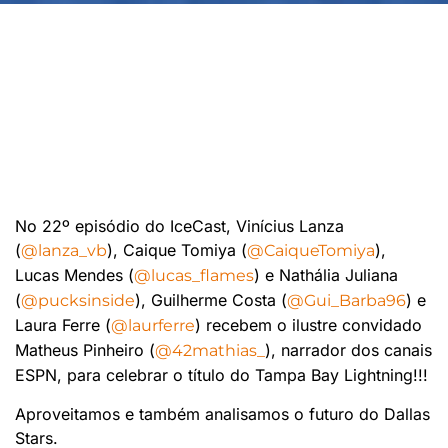
No 22º episódio do IceCast, Vinícius Lanza
(
), Caique Tomiya (
),
@lanza_vb
@CaiqueTomiya
Lucas Mendes (
) e Nathália Juliana
@lucas_flames
(
), Guilherme Costa (
) e
@pucksinside
@Gui_Barba96
Laura Ferre (
) recebem o ilustre convidado
@laurferre
Matheus Pinheiro (
), narrador dos canais
@42mathias_
ESPN, para celebrar o título do Tampa Bay Lightning!!!
Aproveitamos e também analisamos o futuro do Dallas
Stars.