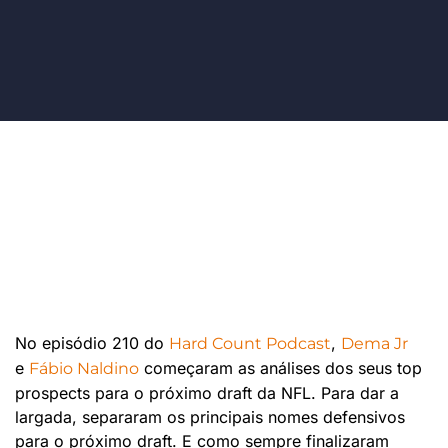
No episódio 210 do
,
⁠⁠⁠⁠⁠⁠⁠⁠⁠⁠⁠⁠⁠⁠⁠⁠⁠⁠Hard Count Podcast⁠⁠⁠⁠⁠⁠⁠⁠⁠⁠⁠⁠⁠⁠⁠⁠⁠⁠
⁠⁠⁠⁠⁠⁠⁠⁠⁠⁠⁠⁠⁠⁠⁠⁠⁠⁠Dema Jr⁠⁠⁠⁠⁠⁠ ⁠⁠⁠⁠⁠⁠⁠⁠⁠⁠⁠
e
⁠⁠⁠ começaram as análises dos seus top
Fábio Naldino⁠⁠⁠⁠⁠⁠⁠⁠⁠⁠⁠⁠⁠⁠
prospects para o próximo draft da NFL. Para dar a
largada, separaram os principais nomes defensivos
para o próximo draft. E como sempre finalizaram