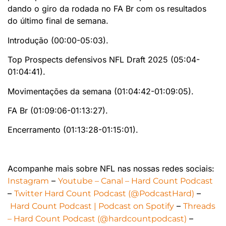
dando o giro da rodada no FA Br com os resultados
do último final de semana.
Introdução (00:00-05:03).
Top Prospects defensivos NFL Draft 2025 (05:04-
01:04:41).
Movimentações da semana (01:04:42-01:09:05).
FA Br (01:09:06-01:13:27).
Encerramento (01:13:28-01:15:01).
Acompanhe mais sobre NFL nas nossas redes sociais:
–
⁠⁠⁠⁠⁠⁠⁠⁠⁠⁠⁠⁠⁠⁠⁠⁠⁠Instagram⁠⁠⁠⁠⁠⁠⁠⁠⁠⁠⁠⁠⁠⁠⁠⁠⁠
Youtube – Canal – Hard Count Podcast
–
–
⁠⁠⁠⁠⁠⁠⁠⁠⁠⁠⁠⁠⁠⁠⁠⁠⁠Twitter Hard Count Podcast (@PodcastHard)⁠⁠⁠⁠⁠⁠⁠⁠⁠⁠⁠⁠⁠⁠⁠⁠⁠
–
⁠⁠⁠⁠⁠⁠⁠⁠⁠⁠⁠⁠⁠⁠⁠⁠⁠Hard Count Podcast | Podcast on Spotify⁠⁠⁠⁠⁠⁠⁠⁠⁠⁠⁠⁠⁠⁠⁠⁠⁠
⁠⁠⁠⁠⁠⁠⁠⁠⁠⁠⁠⁠⁠⁠⁠⁠⁠Threads
–
– Hard Count Podcast (@hardcountpodcast)⁠⁠⁠⁠⁠⁠⁠⁠⁠⁠⁠⁠⁠⁠⁠⁠