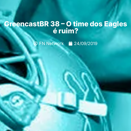
GreencastBR 38 – O time dos Eagles
é ruim?
FN Network
24/09/2019