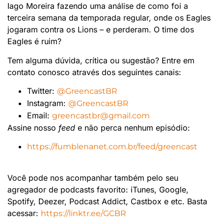
Iago Moreira fazendo uma análise de como foi a
terceira semana da temporada regular, onde os Eagles
jogaram contra os Lions – e perderam. O time dos
Eagles é ruim?
​Tem alguma dúvida, crítica ou sugestão? Entre em
contato conosco através dos seguintes canais:
Twitter:
@GreencastBR
Instagram:
@GreencastBR
Email:
greencastbr@gmail.com
Assine nosso
feed
e não perca nenhum episódio:
https://fumblenanet.com.br/feed/greencast
Você pode nos acompanhar também pelo seu
agregador de podcasts favorito: iTunes, Google,
Spotify, Deezer, Podcast Addict, Castbox e etc. Basta
acessar:
https://linktr.ee/GCBR