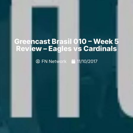
Greencast Brasil 010 – Week 5
Review – Eagles vs Cardinals
FN Network
11/10/2017