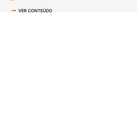
VER CONTEÚDO
BlackYellowBR 622 – Os novos contratos e a
chegada do Steelers pro training camp 2026
30/07/2026