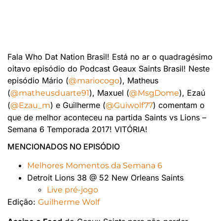
Fala Who Dat Nation Brasil! Está no ar o quadragésimo
oitavo episódio do Podcast Geaux Saints Brasil! Neste
episódio Mário (
), Matheus
@
mariocogo
(
), Maxuel (
), Ezaú
@
matheusduarte91
@
MsgDome
(
) e Guilherme (
) comentam o
@
Ezau_m
@
Guiwolf77
que de melhor aconteceu na partida Saints vs Lions –
Semana 6 Temporada 2017! VITÓRIA!
MENCIONADOS NO EPISÓDIO
Melhores Momentos da Semana 6
Detroit Lions 38 @ 52 New Orleans Saints
Live pré-jogo
Edição:
Guilherme Wolf