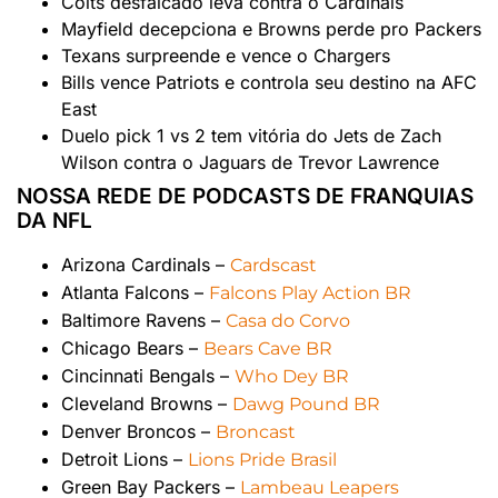
Colts desfalcado leva contra o Cardinals
Mayfield decepciona e Browns perde pro Packers
Texans surpreende e vence o Chargers
Bills vence Patriots e controla seu destino na AFC
East
Duelo pick 1 vs 2 tem vitória do Jets de Zach
Wilson contra o Jaguars de Trevor Lawrence
NOSSA REDE DE PODCASTS DE FRANQUIAS
DA NFL
Arizona Cardinals –
Cardscast
Atlanta Falcons –
Falcons Play Action BR
Baltimore Ravens –
Casa do Corvo
Chicago Bears –
Bears Cave BR
Cincinnati Bengals –
Who Dey BR
Cleveland Browns –
Dawg Pound BR
Denver Broncos –
Broncast
Detroit Lions –
Lions Pride Brasil
Green Bay Packers –
Lambeau Leapers