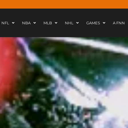
NFL
NBA
MLB
NHL
GAMES
A FNN