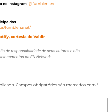
do no instagram
:
@fumblenanet
icipe dos
ups/fumblenanet/
tify, cortesia do Valdir
são de responsabilidade de seus autores e não
osicionamentos da FN Network.
blicado.
Campos obrigatórios são marcados com
*