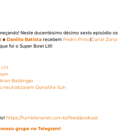
meçando! Neste ducentésimo décimo sexto episódio os
t
e
Danillo Batista
recebem
Pedro Pinto
(
Canal Zona
ue foi o Super Bowl LIII!
LIII
kson
 Brian Baldinger
o neutralizaram Donald e Suh
io!
https://fumblenanet.com.br/feed/podcast
 nosso grupo no Telegram!