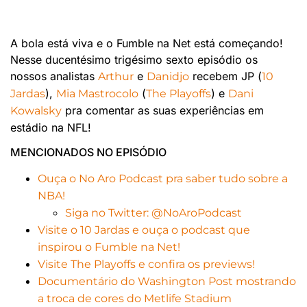
A bola está viva e o Fumble na Net está começando!
Nesse ducentésimo trigésimo sexto episódio os
nossos analistas
e
recebem JP (
Arthur
Danidjo
10
),
(
) e
Jardas
Mia Mastrocolo
The Playoffs
Dani
pra comentar as suas experiências em
Kowalsky
estádio na NFL!
MENCIONADOS NO EPISÓDIO
Ouça o No Aro Podcast pra saber tudo sobre a
NBA!
Siga no Twitter: @NoAroPodcast
Visite o 10 Jardas e ouça o podcast que
inspirou o Fumble na Net!
Visite The Playoffs e confira os previews!
Documentário do Washington Post mostrando
a troca de cores do Metlife Stadium