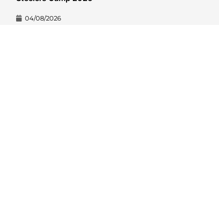
04/08/2026
VER CONTEÚDO
Hard Count Podcast Episódio 269 – Análise
Divisões – NFC North