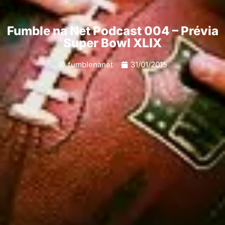
Fumble na Net Podcast 004 – Prévia
Super Bowl XLIX
fumblenanet
31/01/2015