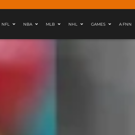
NFL
NBA
MLB
NHL
GAMES
A FNN