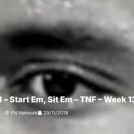
 – Start Em, Sit Em – TNF – Week 1
FN Network
29/11/2018