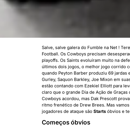
Salve, salve galera do Fumble na Net ! Te
Football. Os Cowboys precisam desesperad
playoffs. Os Saints evoluíram muito na d
últimos dois jogos, o melhor jogo corrido 
quando Peyton Barber produziu 69 jardas 
Gurley, Saquon Barkley, Joe Mixon em sua
estão contando com Ezekiel Elliott para lev
claro que o grande Dia de Ação de Graças 
Cowboys acordou, mas Dak Prescott provav
ritmo frenético de Drew Brees. Mas vamos 
jogadores de ataque são
Starts
óbvios e t
Começos óbvios