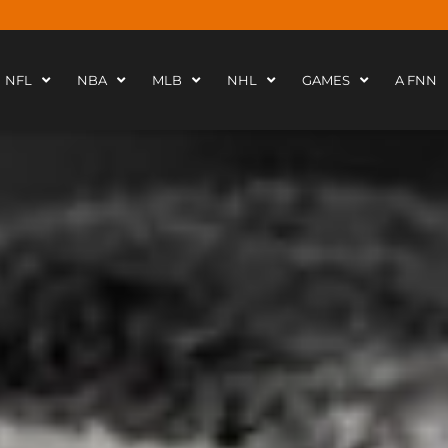
NFL
NBA
MLB
NHL
GAMES
A FNN