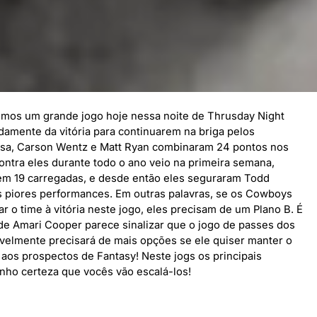
remos um grande jogo hoje nessa noite de Thrusday Night
amente da vitória para continuarem na briga pelos
efesa, Carson Wentz e Matt Ryan combinaram 24 pontos nos
contra eles durante todo o ano veio na primeira semana,
em 19 carregadas, e desde então eles seguraram Todd
s piores performances. Em outras palavras, se os Cowboys
ar o time à vitória neste jogo, eles precisam de um Plano B. É
de Amari Cooper parece sinalizar que o jogo de passes dos
elmente precisará de mais opções se ele quiser manter o
aos prospectos de Fantasy! Neste jogs os principais
enho certeza que vocês vão escalá-los!