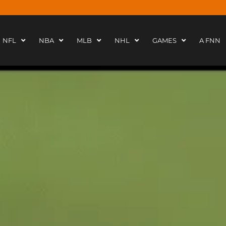
NFL
NBA
MLB
NHL
GAMES
A FNN