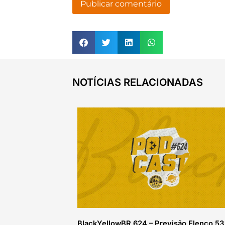
NOTÍCIAS RELACIONADAS
BlackYellowBR 624 – Previsão Elenco 53