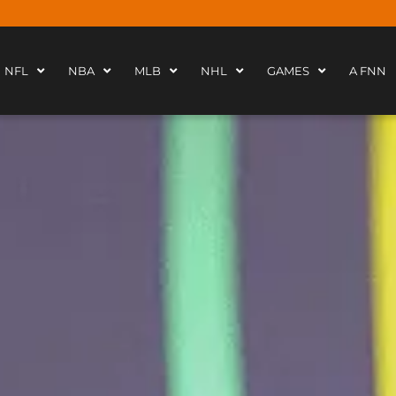
NFL
NBA
MLB
NHL
GAMES
A FNN