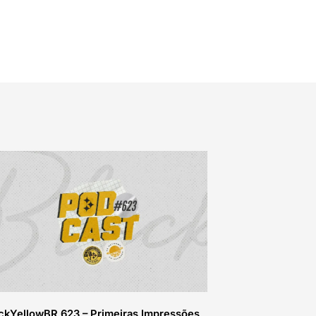
ckYellowBR 623 – Primeiras Impressões