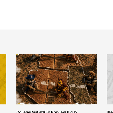
CollegeCast #363: Preview Big 12
Bla