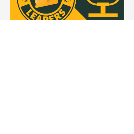
Lambeau Leapers #399 – Espionando o rival:
Detroit Lions
03/08/2026
VER CONTEÚDO