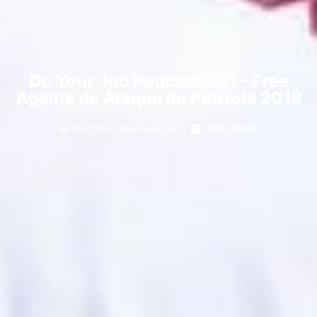
Do Your Job Podcast 001 – Free
Agents de Ataque do Patriots 2018
Do Your Job Podcast
01/03/2018