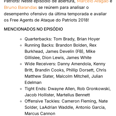
Patriots! Neste episódio de abertura,
e
Marcelo Aragão
se reúnem para analisar o
Bruno Barandas
desempenho ofensivo da última temporada e avaliar
os Free Agents de Ataque do Patriots 2018!
MENCIONADOS NO EPISÓDIO
Quarterbacks: Tom Brady, Brian Hoyer
Running Backs: Brandon Bolden, Rex
Burkhead, James Develin (FB), Mike
Gillislee, Dion Lewis, James White
Wide Receivers: Danny Amendola, Kenny
Britt, Brandin Cooks, Phillip Dorsett, Chris
Matthew Slater, Malcolm Mitchell, Julian
Edelman
Tight Ends: Dwayne Allen, Rob Gronkowski,
Jacob Hollister, Martellus Bennett
Offensive Tackles: Cameron Fleming, Nate
Solder, LaAdrian Waddle, Antonio Garcia,
Marcus Cannon