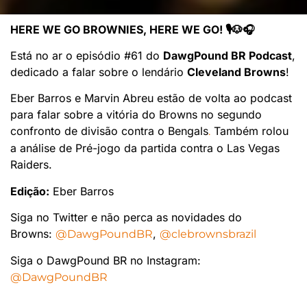
HERE WE GO BROWNIES, HERE WE GO! 🎙🐶🎧
Está no ar o episódio #61 do
DawgPound BR Podcast
,
dedicado a falar sobre o lendário
Cleveland Browns
!
Eber Barros e Marvin Abreu estão de volta ao podcast
para falar sobre a vitória do Browns no segundo
confronto de divisão contra o Bengals
Também rolou
.
a análise de Pré-jogo da partida contra o Las Vegas
Raiders.
Edição:
Eber Barros
Siga no Twitter e não perca as novidades do
Browns:
,
@DawgPoundBR
@clebrownsbrazil
Siga o DawgPound BR no Instagram:
@DawgPoundBR