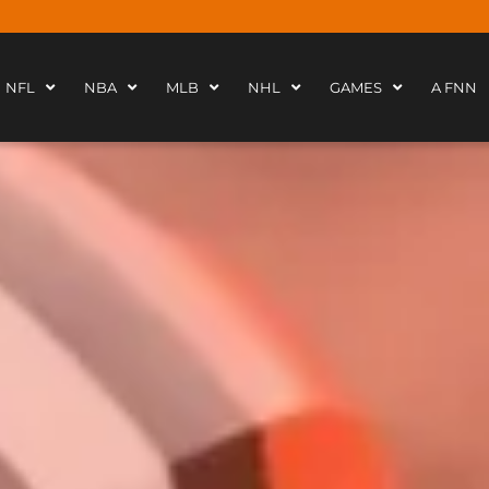
NFL
NBA
MLB
NHL
GAMES
A FNN