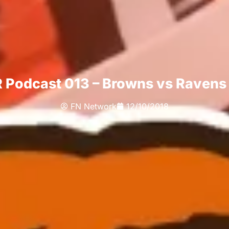
 Podcast 013 – Browns vs Ravens
FN Network
12/10/2018