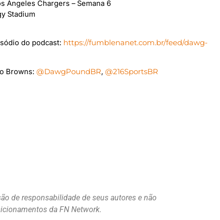
os Angeles Chargers – Semana 6
rgy Stadium
sódio do podcast:
https://fumblenanet.com.br/feed/dawg-
 do Browns:
@DawgPoundBR
,
@216SportsBR
são de responsabilidade de seus autores e não
osicionamentos da FN Network.