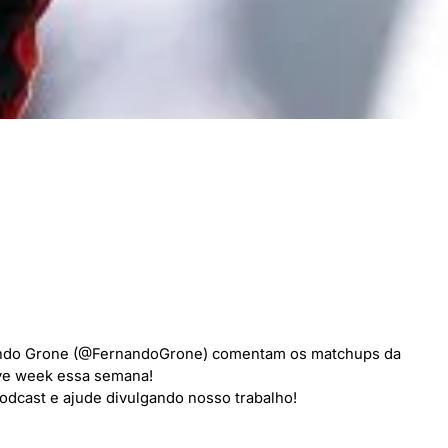
nando Grone (@FernandoGrone) comentam os matchups da
bye week essa semana!
dcast e ajude divulgando nosso trabalho!