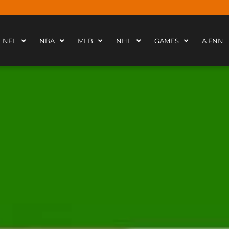
NFL
NBA
MLB
NHL
GAMES
A FNN