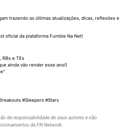
am trazendo as últimas atualizações, dicas, reflexões e
t oficial da plataforma Fumble Na Net!
, RBs e TEs
que ainda vão render esse ano!)
re”
Breakouts #Sleepers #Stars
são de responsabilidade de seus autores e não
osicionamentos da FN Network.