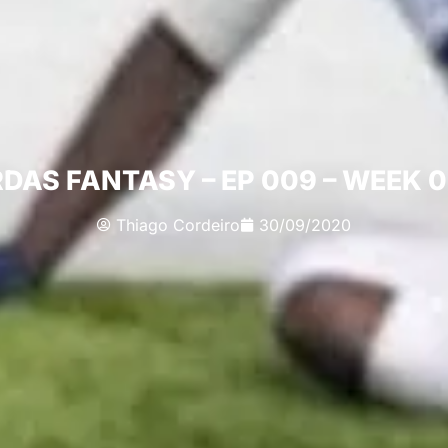
AS FANTASY – EP 009 – WEEK 
Thiago Cordeiro
30/09/2020