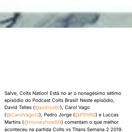
Salve, Colts Nation! Está no ar o nonagésimo sétimo
episódio do Podcast Colts Brasil! Neste episódio,
David Telles (
), Carol Vago
@potrosbr
(
), Pedro Jorge (
) e Luccas
@CarolVago12
@PJ1992
Martins (
) comentam o que melhor
@HorseshoeBR
aconteceu na partida Colts vs Titans Semana 2 2019.