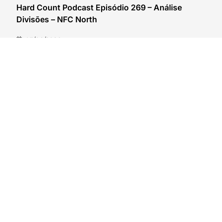
Hard Count Podcast Episódio 269 – Análise
Divisões – NFC North
03/08/2026
VER CONTEÚDO
Lambeau Leapers #399 – Espionando o rival: