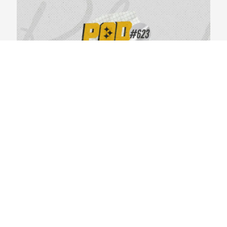
BlackYellowBR 623 – Primeiras Impressões do
Steelers Camp 2026
04/08/2026
VER CONTEÚDO