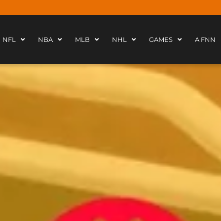
NFL
NBA
MLB
NHL
GAMES
A FNN