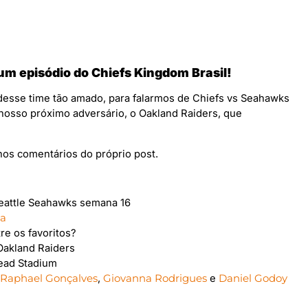
 um episódio do Chiefs Kingdom Brasil!
esse time tão amado, para falarmos de Chiefs vs Seahawks
osso próximo adversário, o Oakland Raiders, que
nos comentários do próprio post.
Seattle Seahawks semana 16
da
re os favoritos?
Oakland Raiders
ead Stadium
,
Raphael Gonçalves
,
Giovanna Rodrigues
e
Daniel Godoy