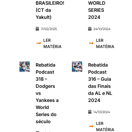
BRASILEIRO!
WORLD
(CT da
SERIES
Yakult)
2024
11/02/2025
24/10/2024
LER
LER
MATÉRIA
MATÉRIA
Rebatida
Rebatida
Podcast
Podcast
318 –
316 – Guia
Dodgers
das Finais
vs
da AL e NL
Yankees a
2024
World
14/10/2024
Series do
século
LER
MATÉRIA