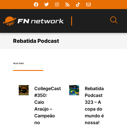
Rebatida Podcast
VEJA TUDO
CollegeCast
Rebatida
#350:
Podcast
Caio
323 – A
Araújo –
copa do
Campeão
mundo é
no
nossa!