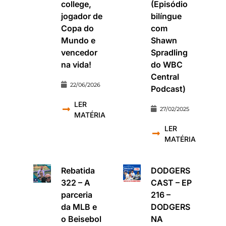
college,
(Episódio
jogador de
bilíngue
Copa do
com
Mundo e
Shawn
vencedor
Spradling
na vida!
do WBC
Central
22/06/2026
Podcast)
LER
27/02/2025
MATÉRIA
LER
MATÉRIA
Rebatida
DODGERS
322 – A
CAST – EP
parceria
216 –
da MLB e
DODGERS
o Beisebol
NA