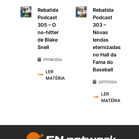
Rebatida
Rebatida
Podcast
Podcast
305 – O
303 –
no-hitter
Novas
de Blake
lendas
Snell
eternizadas
no Hall da
07/08/2024
Fama do
Baseball
LER
MATÉRIA
22/07/2024
LER
MATÉRIA