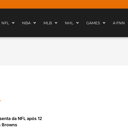
NFL
NBA
MLB
NHL
GAMES
A FNN
osenta da NFL após 12
s Browns