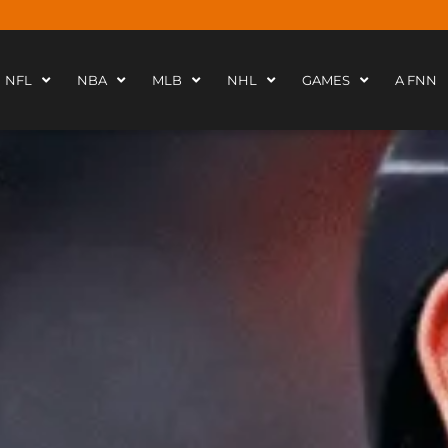
NFL
NBA
MLB
NHL
GAMES
A FNN