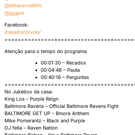
@BRavensBRA
@jggelli
Facebook:
/casadocorvobr
=======================================
Atenção para o tempo do programa
00:01:30 – Recados
00:04:48 – Pauta
00:40:16 – Perguntas
=======================================
No Jukebox da casa:
King Los – Purple Reign
Baltimore Ravens – Official Baltimore Ravens Fight
BALTIMORE GET UP – Bmore Anthem
Mike Pomerantz – Black and Purple
DJ fella – Raven Nation
Baltimore Bishop – I’m a Baltimore Raven