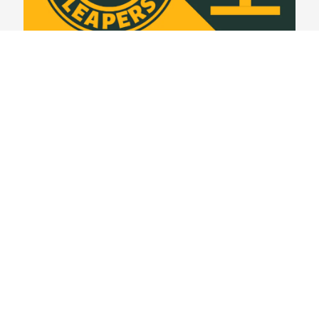
Lambeau Leapers #399 – Espionando o rival:
Detroit Lions
03/08/2026
VER CONTEÚDO