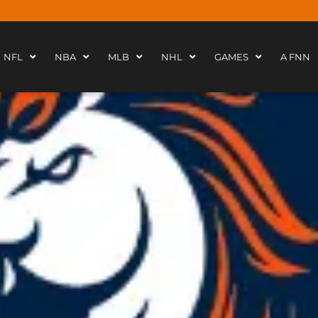
NFL
NBA
MLB
NHL
GAMES
A FNN