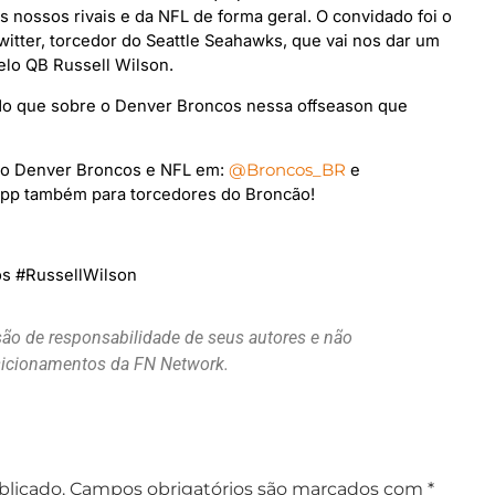
 nossos rivais e da NFL de forma geral. O convidado foi o
itter, torcedor do Seattle Seahawks, que vai nos dar um
elo QB Russell Wilson.
udo que sobre o Denver Broncos nessa offseason que
re o Denver Broncos e NFL em:
@Broncos_BR
e
pp também para torcedores do Broncão!
s #RussellWilson
são de responsabilidade de seus autores e não
osicionamentos da FN Network.
blicado.
Campos obrigatórios são marcados com
*