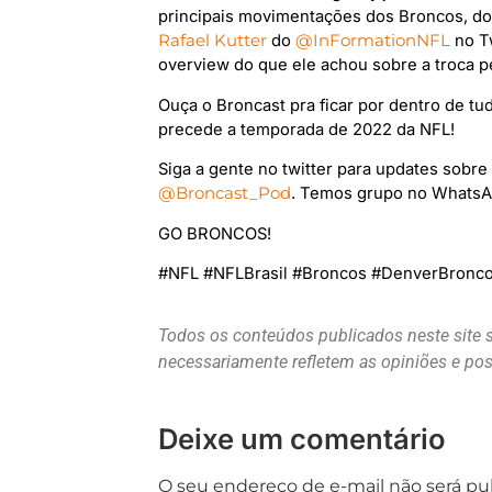
principais movimentações dos Broncos, dos
Rafael Kutter
do
@InFormationNFL
no Tw
overview do que ele achou sobre a troca p
Ouça o Broncast pra ficar por dentro de t
precede a temporada de 2022 da NFL!
Siga a gente no twitter para updates sob
@Broncast_Pod
. Temos grupo no WhatsA
GO BRONCOS!
#NFL #NFLBrasil #Broncos #DenverBronco
Todos os conteúdos publicados neste site 
necessariamente refletem as opiniões e p
Deixe um comentário
O seu endereço de e-mail não será pu