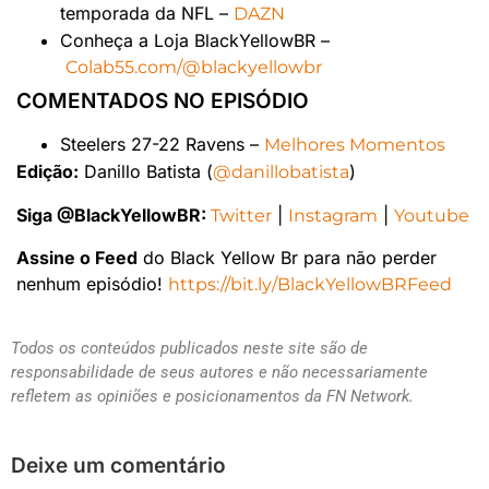
temporada da NFL –
DAZN
Conheça a Loja BlackYellowBR –
Colab55.com/@blackyellowbr
COMENTADOS NO EPISÓDIO
Steelers 27-22 Ravens –
Melhores Momentos
Edição:
Danillo Batista (
)
@danillobatista
Siga @BlackYellowBR:
|
|
Twitter
Instagram
Youtube
Assine o Feed
do Black Yellow Br para não perder
nenhum episódio!
https://bit.ly/BlackYellowBRFeed
Todos os conteúdos publicados neste site são de
responsabilidade de seus autores e não necessariamente
refletem as opiniões e posicionamentos da FN Network.
Deixe um comentário