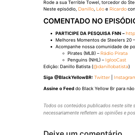
Rode a sua Terrible Towel, torcedor do Ste
Neste episódio,
Danillo
,
Léo
e
Ricardo
con
COMENTADO NO EPISÓDI
PARTICIPE DA PESQUISA FNN –
http
Melhores Momentos de Steelers 20 –
Acompanhe nossa comunidade de podc
Pirates (MLB) –
Rádio Pirata
Penguins (NHL) –
IglooCast
Edição: Danillo Batista (
@danillobatista
)
Siga @BlackYellowBR:
Twitter
|
Instagra
Assine o Feed
do Black Yellow Br para nã
Todos os conteúdos publicados neste site 
necessariamente refletem as opiniões e p
Deixe um comentário