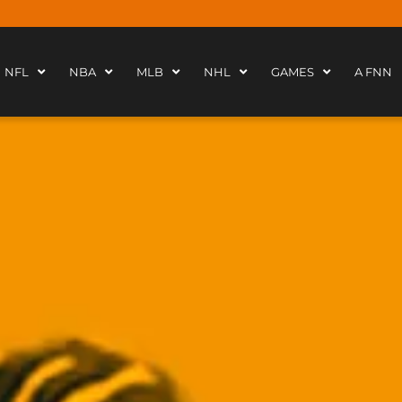
NFL
NBA
MLB
NHL
GAMES
A FNN