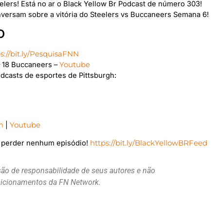
elers! Está no ar o Black Yellow Br Podcast de número 303!
versam sobre a vitória do Steelers vs Buccaneers Semana 6!
O
s://bit.ly/PesquisaFNN
 18 Buccaneers –
Youtube
asts de esportes de Pittsburgh:
m
|
Youtube
o perder nenhum episódio!
https://bit.ly/BlackYellowBRFeed
são de responsabilidade de seus autores e não
osicionamentos da FN Network.