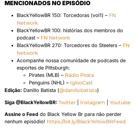
MENCIONADOS NO EPISÓDIO
BlackYellowBR 150: Torcedoras (vol1) –
FN
Network
BlackYellowBR 100: histórias dos membros do
podcast –
FN Network
BlackYellowBR 270: Torcedores do Steelers –
FN
Network
Acompanhe nossa comunidade de podcasts de
esportes de Pittsburgh:
Pirates (MLB) –
Rádio Pirata
Penguins (NHL) –
IglooCast
Edição:
Danillo Batista (
)
@danillobatista
Siga @BlackYellowBR:
|
|
Twitter
Instagram
Youtube
Assine o Feed
do Black Yellow Br para não perder
nenhum episódio!
https://bit.ly/BlackYellowBRFeed