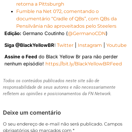
retorna a Pittsburgh
Fumble na Net 072, comentando o
documentário “Cradle of QBs”, com QBs da
Pensilvânia não aproveitados pelo Steelers
Edição:
Germano Coutinho (
)
@GermanoCDN
Siga @BlackYellowBR:
|
|
Twitter
Instagram
Youtube
Assine o Feed
do Black Yellow Br para não perder
nenhum episódio!
https://bit.ly/BlackYellowBRFeed
Todos os conteúdos publicados neste site são de
responsabilidade de seus autores e não necessariamente
refletem as opiniões e posicionamentos da FN Network.
Deixe um comentário
O seu endereço de e-mail não será publicado.
Campos
obrigatórios são marcados com
*